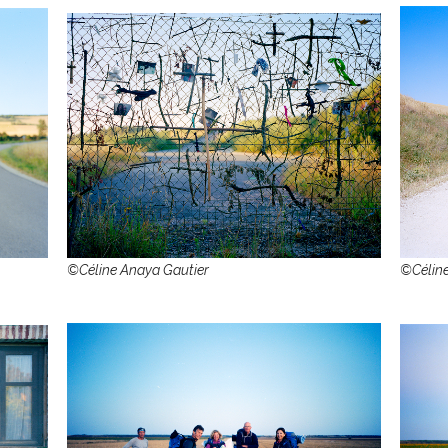
©Céline Anaya Gautier
©Céline