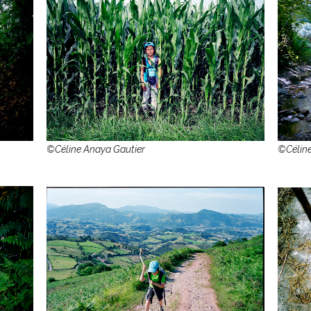
©Céline Anaya Gautier
©Céline