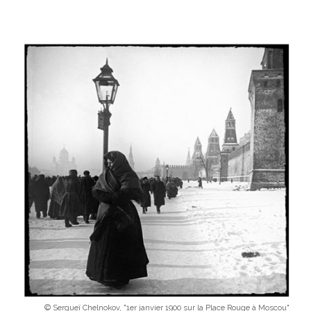
© Sergueï Chelnokov, "1er janvier 1900 sur la Place Rouge à Moscou"