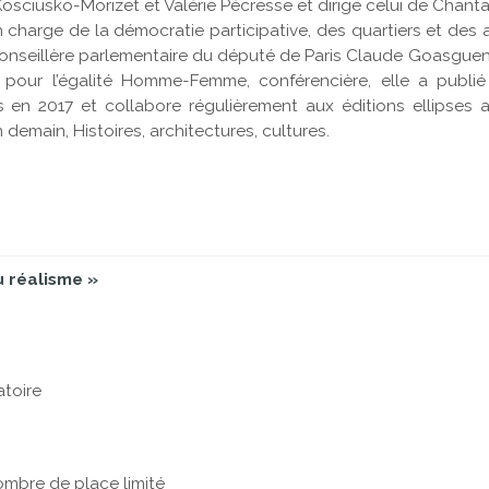
sciusko-Morizet et Valérie Pécresse et dirige celui de Chanta
 charge de la démocratie participative, des quartiers et des a
onseillère parlementaire du député de Paris Claude Goasguen. 
 pour l’égalité Homme-Femme, conférencière, elle a publi
 en 2017 et collabore régulièrement aux éditions ellipses a
 demain, Histoires, architectures, cultures.
 réalisme »
atoire
Nombre de place limité