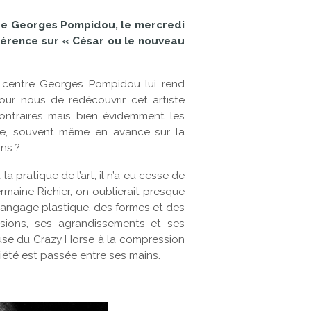
entre Georges Pompidou, le mercredi
nférence sur « César ou le nouveau
le centre Georges Pompidou lui rend
r nous de redécouvrir cet artiste
ontraires mais bien évidemment les
ne, souvent même en avance sur la
ons ?
a pratique de l’art, il n’a eu cesse de
ermaine Richier, on oublierait presque
u langage plastique, des formes et des
ssions, ses agrandissements et ses
seuse du Crazy Horse à la compression
ciété est passée entre ses mains.