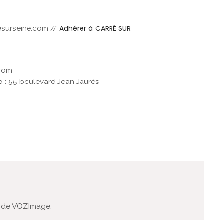
Adhérer à CARRÉ SUR
esurseine.com //
.com
lib : 55 boulevard Jean Jaurès
 de VOZ’Image.