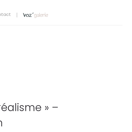
ntact
réalisme » –
h