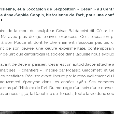
arisienne, et à l’occasion de l’exposition « César » au C
ite Anne-Sophie Coppin, historienne de l’art, pour une co
!
aire de la mort du sculpteur César Baldaccini dit César, 
2 avec plus de 130 œuvres exposées. C’est l’occasion pou
t à son Pouce et dont le cheminement n’associe pas les c
ont de son œuvre, une œuvre expérimentale, contemporai
er de l’art que d’interroger la société dans laquelle nous évolu
e avant de devenir parisien, César est un autodidacte attaché à l
mmait ses » chantiers « . Inspiré par Picasso, Giacometti et G
des bestiaires. Réaliste avant l’heure par le renouvellement d
nt le mouvement éponyme dans les années 1960. Ses compre
i a marqué l’Histoire de l’art. Du moulage d’un sein d’une dan
des années 1950, la Dauphine de Renault, toute la vie d’une so