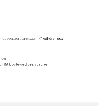
Adhérer aux
dumuseealbertkahn.com //
.com
lib : 55 boulevard Jean Jaurès