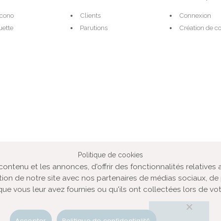
Icono
Clients
Connexion
ette
Parutions
Création de 
Politique de cookies
VOZ‘Galerie
VOZ‘Image
Mentions légales
ntenu et les annonces, d'offrir des fonctionnalités relatives 
tion de notre site avec nos partenaires de médias sociaux, de 
« Banque d’images » en ligne spécialisée dans la photo d’illustration créative.
ue vous leur avez fournies ou qu'ils ont collectées lors de votr
s de droits d’auteur de photographies en droit-géré, à destination des utilisate
presse, de l’édition, de la publicité et de la culture.
Accepter
Politique de confidentialité