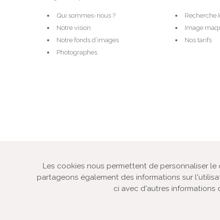
Qui sommes-nous ?
Recherche 
Notre vision
Image maqu
Notre fonds d’images
Nos tarifs
Photographes
© VOZ‘Image 2022
Les cookies nous permettent de personnaliser le co
partageons également des informations sur l'utilisa
ci avec d'autres informations q
Agence-photo dédiée à la vente de licence