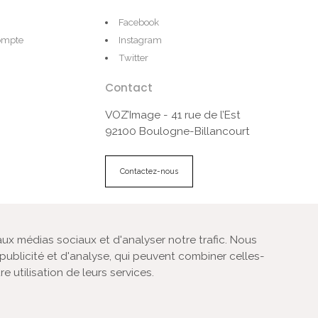
Facebook
compte
Instagram
Twitter
Contact
VOZ’Image - 41 rue de l’Est
92100 Boulogne-Billancourt
Contactez-nous
CGV
Plan du site
aux médias sociaux et d'analyser notre trafic. Nous
publicité et d'analyse, qui peuvent combiner celles-
e utilisation de leurs services.
urs professionnels dans les domaines de la