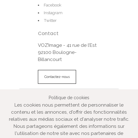
Facebook
Instagram
Twitter
Contact
VOZ’Image - 41 rue de l’Est
92100 Boulogne-
Billancourt
Contactez-nous
Politique de cookies
© VOZ‘Image 2022
Les cookies nous permettent de personnaliser le
VOZ‘Galerie
contenu et les annonces, d'offrir des fonctionnalités
VOZ‘Image
relatives aux médias sociaux et d'analyser notre trafic.
Mentions légales
Nous partageons également des informations sur
CGV
l'utilisation de notre site avec nos partenaires de
Plan du site